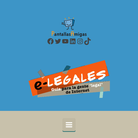
Saltar al contenido principal
Facebook
Twitter
YouTube
LinkedIn
Instagram
TikTok